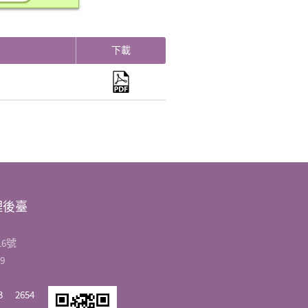
下載
理後臺
6號
9
3
2654