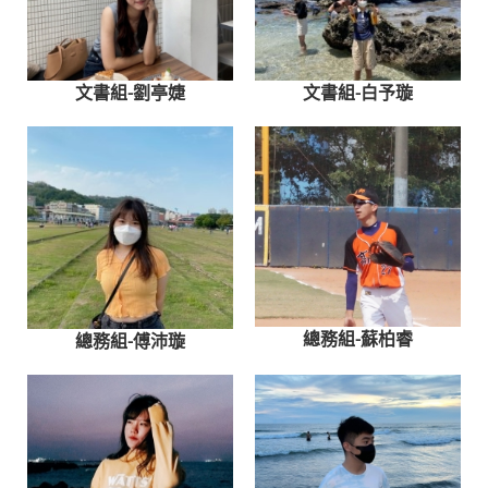
文書組-白予璇
文書組-劉亭婕
總務組-蘇柏睿
總務組-傅沛璇