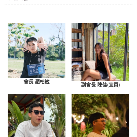
會長-趙柏崴
副會長-陳佳(宜頁)