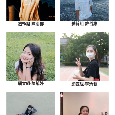
體幹組-許哲維
體幹組-陳俞榕
網宣組-陳郁婷
網宣組-李炘蓉