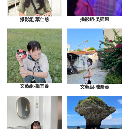
攝影組-吳延恩
攝影組-葉仁慈
文藝組-楊宜蓁
文藝組-陳妍蓁