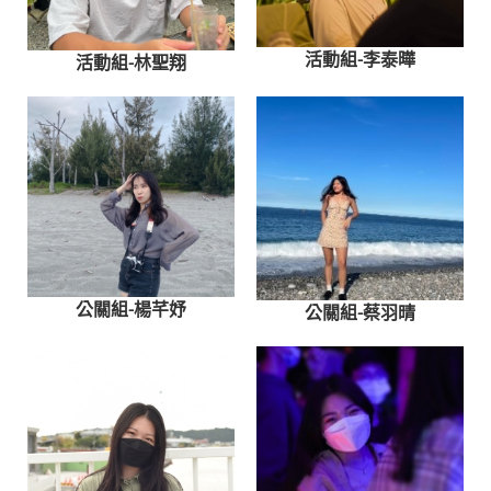
活動組-李泰曄
活動組-林聖翔
公關組-楊芊妤
公關組-蔡羽晴