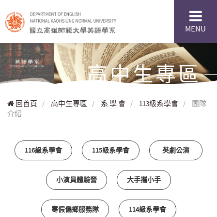
MENU
高中生專區
回首頁
/
高中生專區
/
系 學 會
/
113級系學會
/
團隊
介紹
116級系學會
115級系學會
英劇公演
小演員體驗營
大手攜小手
寒假偏鄉服務隊
114級系學會