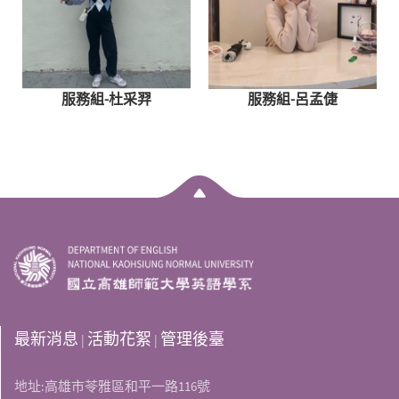
服務組-杜采羿
服務組-呂孟倢
最新消息
活動花絮
管理後臺
|
|
地址:高雄市苓雅區和平一路116號