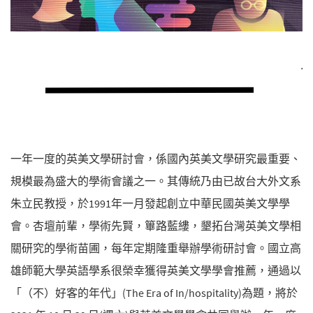
一年一度的英美文學研討會，係國內英美文學研究最重要、
規模最為盛大的學術會議之一。其傳統乃由已故台大外文系
朱立民教授，於1991年一月發起創立中華民國英美文學學
會。杏壇前輩，學術先賢，篳路藍縷，墾拓台灣英美文學相
關研究的學術苗圃，每年定期隆重舉辦學術研討會。國立高
雄師範大學英語學系很榮幸獲得英美文學學會推薦，通過以
「（不）好客的年代」(The Era of In/hospitality)為題，將於