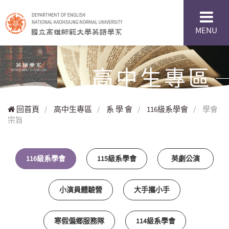
MENU
高中生專區
回首頁
/
高中生專區
/
系 學 會
/
116級系學會
/
學會
宗旨
116級系學會
115級系學會
英劇公演
小演員體驗營
大手攜小手
寒假偏鄉服務隊
114級系學會